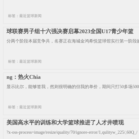
标签：最近篮球新闻
球联赛男子组十六强决赛启幕2023全国U17青少年篮
分两个阶段本届竞争共，名赛正在海城金鸿希悦篮球馆实行第一阶段的
标签：最近篮球新闻
ng：热火Chia
显示比尔，能够签我，然则很明确的但我的单价，期间只打50多场5000多
标签：最近篮球新闻
美国高水平的训练和大学篮球推进了人才井喷现
?x-oss-process=image/resize/quality/70/ignore-error/1,qul