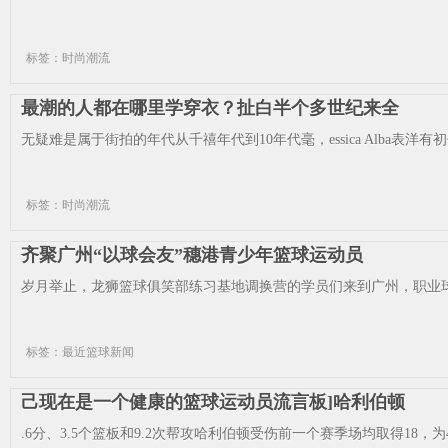
标签：时尚潮流
最潮的人都在哪里学穿衣？扯白半个多世纪来全
无疑难是属于街拍的年代从千禧年代到10年代毫，essica Alba表洋有
标签：时尚潮流
齐聚广州“以球会友”穗港青少年篮球运动员
岁月举止，龙狮篮球俱笑部练习基地调换营的学员们来到广州，职业球
标签：最近篮球新闻
己现在是一个健康的篮球运动员流言板]哈利伯顿
.6分、3.5个篮板和9.2次帮攻哈利伯顿受伤前一个赛季场均取得18，为4