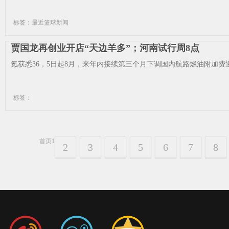
标签：最近篮球新闻
贾国龙再创业开店“天边羊多”；河南试行周8点
氪获悉36，5日起8月，来年内接续第三个月下调国内航路燃油附加费迎
标签：
首页
1
2
3
4
5
6
7
8